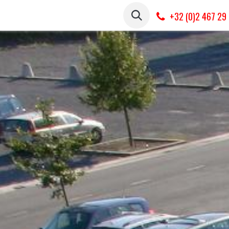
isateur
Tours Virtuels
Visiteur
A propo
+32 (0)2 467 29